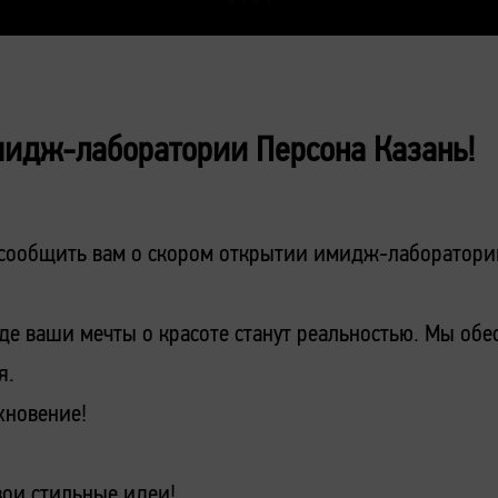
мидж-лаборатории Персона Казань!
 сообщить вам о скором открытии имидж-лаборатори
где ваши мечты о красоте станут реальностью. Мы о
я.
хновение!
вои стильные идеи!