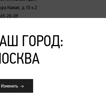
ора Камая, д.10 к.2
065-20-09
АШ ГОРОД:
ОСКВА
Изменить