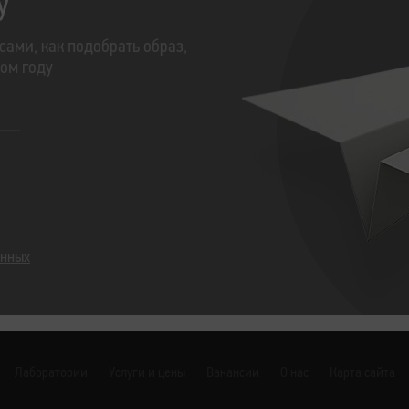
у
сами, как подобрать образ,
том году
анных
Лаборатории
Услуги и цены
Вакансии
О нас
Карта сайта