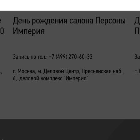
Подробнее
П
е
День рождения салона Персоны
Д
10
Империя
П
Запись по тел.: +7 (499) 270-60-33
За
,
г. Москва, м. Деловой Центр, Пресненская наб.,
г.
6, деловой комплекс "Империя"