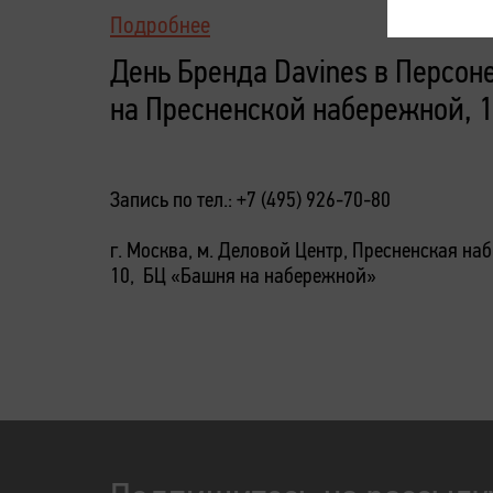
Подробнее
День Бренда Davines в Персон
на Пресненской набережной, 
Запись по тел.: +7 (495) 926-70-80
г. Москва, м. Деловой Центр, Пресненская наб.
10, БЦ «Башня на набережной»