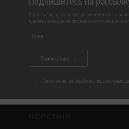
Подпишитесь на рассылк
В рассылке расскажем как ухаживать за воло
сделать укладку на свидание и что модно в э
Почта
Подписаться
Согласен(на) на обработку
персональных д