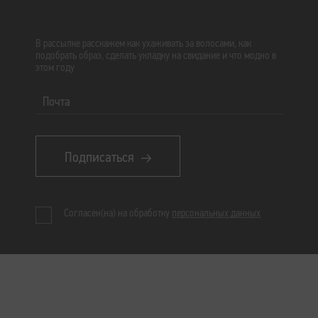
В рассылке расскажем как ухаживать за волосами, как
подобрать образ, сделать укладку на свидание и что модно в
этом году
Почта
Подписаться
Согласен(на) на обработку
персональных данных