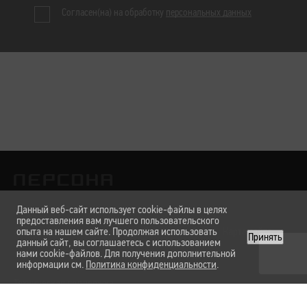
Согласен(на) на обработку
персональных данных
Данный веб-сайт использует cookie-файлы в целях
предоставления вам лучшего пользовательского
Лаборатории
опыта на нашем сайте. Продолжая использовать
Услуги и цены
Вакансии
О нас
Карта сайта
Принять
данный сайт, вы соглашаетесь с использованием
нами cookie-файлов. Для получения дополнительной
информации см.
Политика конфиденциальности
.
Техническая поддержка