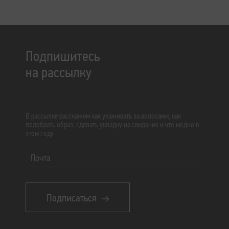
Подпишитесь
на рассылку
В рассылке расскажем как ухаживать за волосами, как
подобрать образ, сделать укладку на свидание и что модно в
этом году
Почта
Подписаться