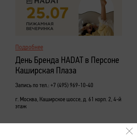
Подробнее
День Бренда HADAT в Персоне
Каширская Плаза
Запись по тел.: +7 (495) 969-10-40
г. Москва, Каширское шоссе, д. 61 корп. 2, 4-й
этаж