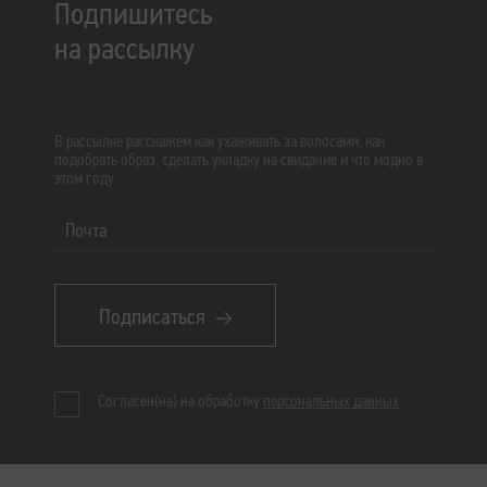
Подпишитесь
на рассылку
В рассылке расскажем как ухаживать за волосами, как
подобрать образ, сделать укладку на свидание и что модно в
этом году
Почта
Подписаться
Согласен(на) на обработку
персональных данных