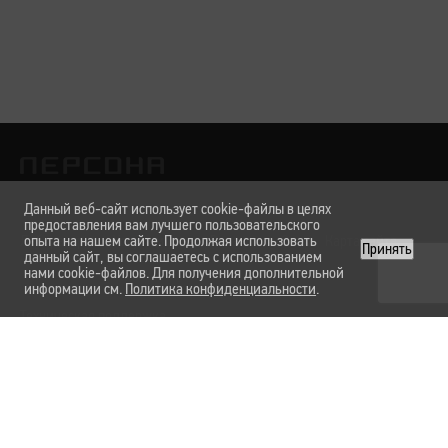
Данный веб-сайт использует cookie-файлы в целях
предоставления вам лучшего пользовательского
Лаборатории
опыта на нашем сайте. Продолжая использовать
Услуги и цены
Вакансии
О нас
Карта сайта
Принять
данный сайт, вы соглашаетесь с использованием
нами cookie-файлов. Для получения дополнительной
информации см.
Политика конфиденциальности
.
Техническая поддержка
Форма обратной связи
Политика конфиденциальности