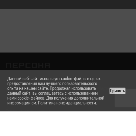
Данный веб-сайт использует cookie-файлы в целях
предоставления вам лучшего пользовательского
Лаборатории
опыта на нашем сайте. Продолжая использовать
Услуги и цены
Вакансии
О нас
Карта сайта
Принять
данный сайт, вы соглашаетесь с использованием
нами cookie-файлов. Для получения дополнительной
информации см.
Политика конфиденциальности
.
Техническая поддержка
Форма обратной связи
Политика конфиденциальности