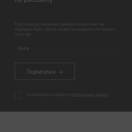
В рассылке расскажем как ухаживать за волосами, как
подобрать образ, сделать укладку на свидание и что модно в
этом году
Почта
Подписаться
Согласен(на) на обработку
персональных данных