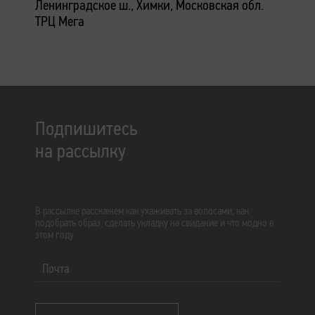
Ленинградское ш., Химки, Московская обл.
ТРЦ Мега
Подпишитесь
на рассылку
В рассылке расскажем как ухаживать за волосами, как
подобрать образ, сделать укладку на свидание и что модно в
этом году
Почта