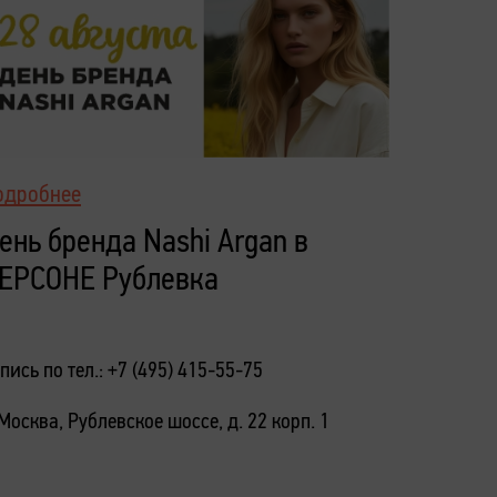
Подробн
одробнее
День Б
ень бренда Nashi Argan в
Ходын
ЕРСОНЕ Рублевка
Запись по 
пись по тел.: +7 (495) 415-55-75
г. Москва,
 Москва, Рублевское шоссе, д. 22 корп. 1