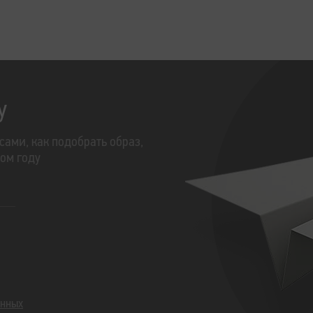
у
сами, как подобрать образ,
том году
анных