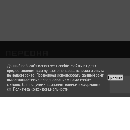
Данный веб-сайт использует cookie-файлы в целях
предоставления вам лучшего пользовательского опыта
Лаборатории
на нашем сайте. Продолжая использовать данный сайт,
Услуги и цены
Вакансии
О нас
Карта сайта
Принять
вы соглашаетесь с использованием нами cookie-
файлов. Для получения дополнительной информации
см.
Политика конфиденциальности
.
Техническая поддержка
Форма обратной связи
Политика конфиденциальности