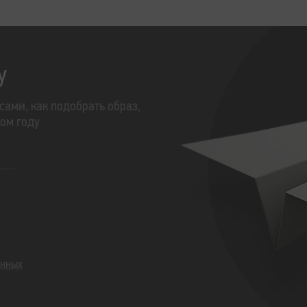
у
сами, как подобрать образ,
том году
анных