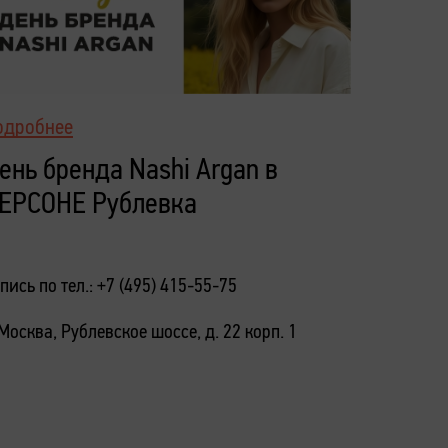
Подробн
одробнее
День Б
ень бренда Nashi Argan в
Ходын
ЕРСОНЕ Рублевка
Запись по 
пись по тел.: +7 (495) 415-55-75
г. Москва,
 Москва, Рублевское шоссе, д. 22 корп. 1