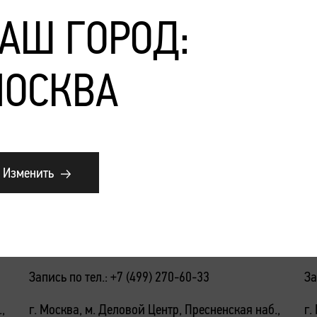
АШ ГОРОД:
ОСКВА
Подробнее
П
Изменить
е
День рождения салона Персоны
Д
10
Империя
П
Запись по тел.: +7 (499) 270-60-33
За
,
г. Москва, м. Деловой Центр, Пресненская наб.,
г.