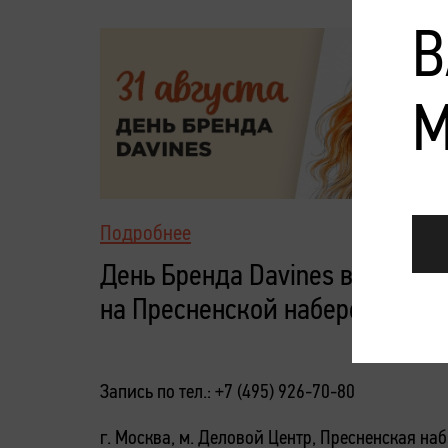
В
М
Подробнее
День Бренда Davines в Персон
на Пресненской набережной, 
Запись по тел.: +7 (495) 926-70-80
г. Москва, м. Деловой Центр, Пресненская наб.