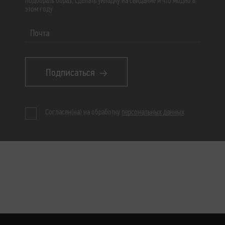
подобрать образ, сделать укладку на свидание и что модно в
этом году
Почта
Подписаться
Согласен(на) на обработку
персональных данных