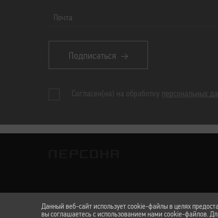
Почта
Подписаться
Согласен(на) на обработку
персональных д
Техн
Данный веб-сайт использует cookie-файлы в целях предост
вы соглашаетесь с использованием нами cookie-файлов. Д