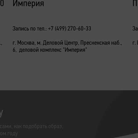
10
Империя
П
Запись по тел.: +7 (499) 270-60-33
За
,
г. Москва, м. Деловой Центр, Пресненская наб.,
г.
6, деловой комплекс "Империя"
у
сами, как подобрать образ,
том году