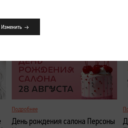
Изменить
Подробнее
П
е
День рождения салона Персоны
Д