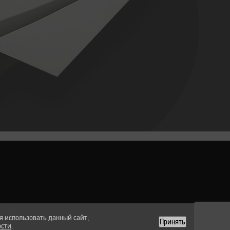
ности
я использовать данный сайт,
Принять
ости
.