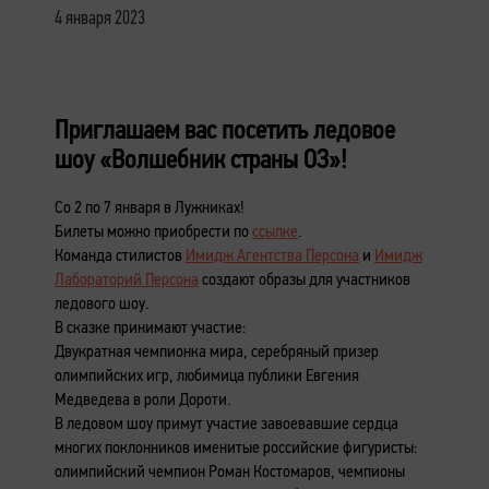
4 января 2023
Приглашаем вас посетить ледовое
шоу «Волшебник страны ОЗ»!
Со 2 по 7 января в Лужниках!
Билеты можно приобрести по
ссылке
.
Команда стилистов
Имидж Агентства Персона
и
Имидж
Лабораторий Персона
создают образы для участников
ледового шоу.
В сказке принимают участие:
Двукратная чемпионка мира, серебряный призер
олимпийских игр, любимица публики Евгения
Медведева в роли Дороти.
В ледовом шоу примут участие завоевавшие сердца
многих поклонников именитые российские фигуристы:
олимпийский чемпион Роман Костомаров, чемпионы