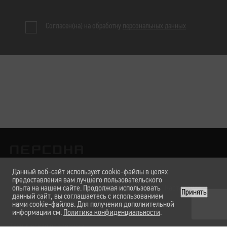
Согласен(на) на обработку
персональных данных
Данный веб-сайт использует cookie-файлы в целях
предоставления вам лучшего пользовательского
Лаборатории
опыта на нашем сайте. Продолжая использовать
Услуги и цены
Вакансии
О нас
Карта сайта
Принять
данный сайт, вы соглашаетесь с использованием
нами cookie-файлов. Для получения дополнительной
информации см.
Политика конфиденциальности
.
Техническая поддержка