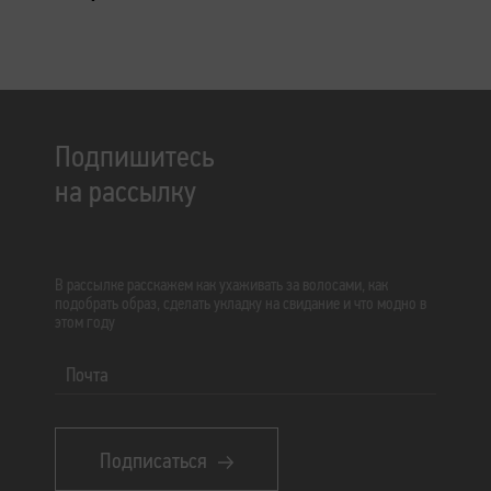
Подпишитесь
на рассылку
В рассылке расскажем как ухаживать за волосами, как
подобрать образ, сделать укладку на свидание и что модно в
этом году
Почта
Подписаться