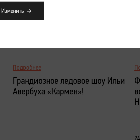
Изменить
Подробнее
П
Грандиозное ледовое шоу Ильи
Ф
Авербуха «Кармен»!
в
Н
24