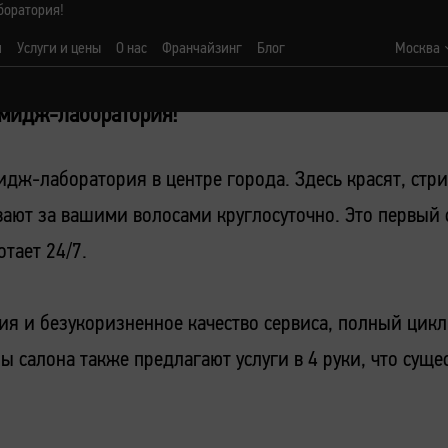
боратория!
и
Услуги и цены
О нас
Франчайзинг
Блог
Москва
имидж-лаборатория!
дж-лаборатория в центре города. Здесь красят, стри
ают за вашими волосами круглосуточно. Это первый
тает 24/7.
ция и безукоризненное качество сервиса, полный цикл
ы салона также предлагают услуги в 4 руки, что сущ