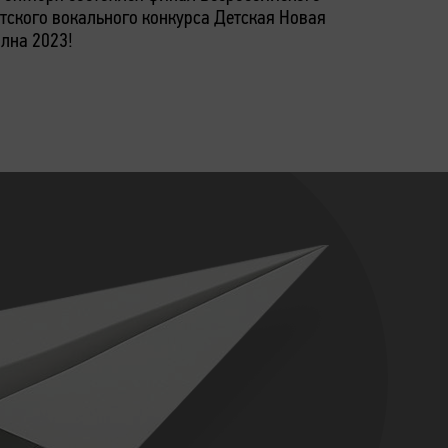
тского вокального конкурса Детская Новая
г.Москва,
лна 2023!
строение 