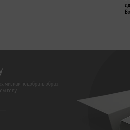
де
Во
у
сами, как подобрать образ,
том году