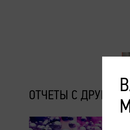
В
ОТЧЕТЫ С ДРУГИХ 
М