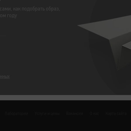
сами, как подобрать образ,
том году
анных
Лаборатории
Услуги и цены
Вакансии
О нас
Карта сайта