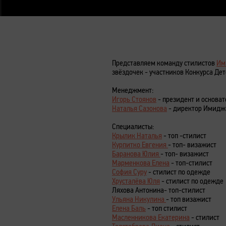
Представляем команду стилистов
Им
звёздочек - участников Конкурса Дет
Менеджмент:
Игорь Стоянов
- президент и основат
Наталья Сазонова
- директор Имидж 
Специалисты:
Крылик Наталья
- топ -стилист
Курпитко Евгения
- топ- визажист
Баранова Юлия
- топ- визажист
Марменкова Елена
- топ-стилист
София Суру
- стилист по одежде
Хрусталёва Юля
- стилист по одежде
Ляхова Антонина- топ-стилист
Ульяна Никулина
- топ визажист
Елена Баль
- топ стилист
Масленникова Екатерина
- стилист