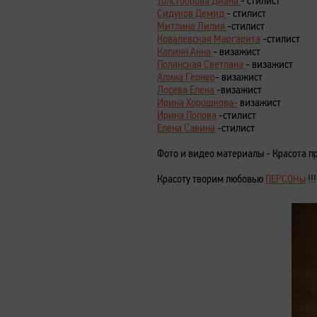
Толстоброва Диана
- стилист
Сидуков Демид
- стилист
Митлина Лилия
-стилист
Ковалевская Маргарита
-стилист
Капиян Анна
- визажист
Полянская Светлана
- визажист
Алина Гернер
- визажист
Лосева Елена
-визажист
Ирина Хорошкова-
визажист
Ирина Попова
-стилист
Елена Савина
-стилист
Фото и видео материалы - Красота п
Красоту творим любовью
ПЕРСОНы
!!!