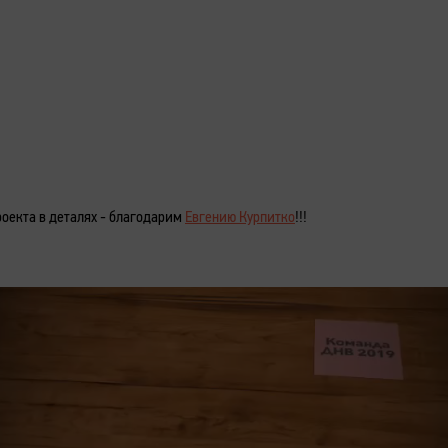
роекта в деталях - благодарим
Евгению Курпитко
!!!