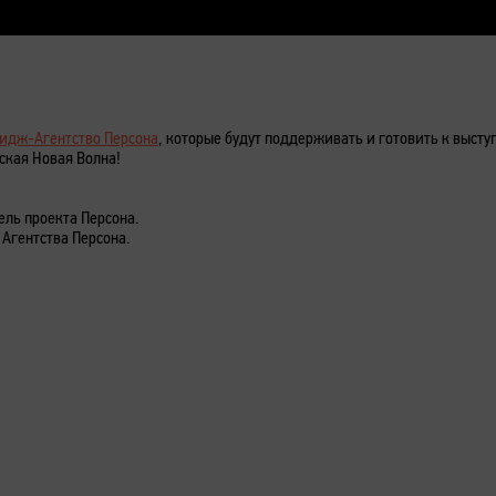
идж-Агентство Персона
, которые будут поддерживать и готовить к выст
ская Новая Волна!
ель проекта Персона.
Агентства Персона.