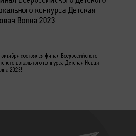
окального конкурса Детская
первый
овая Волна 2023!
специ
наращи
Персон
 октября состоялся финал Всероссийского
Запись по
тского вокального конкурса Детская Новая
г.Москва,
лна 2023!
строение 