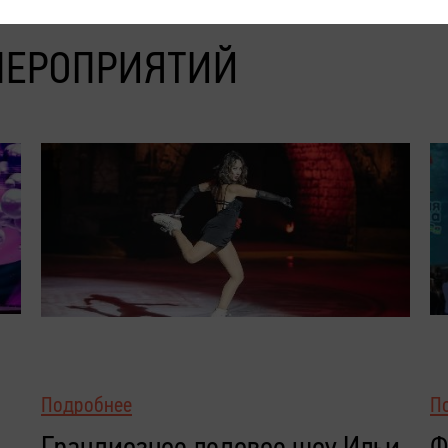
МЕРОПРИЯТИЙ
Подробнее
П
Грандиозное ледовое шоу Ильи
Ф