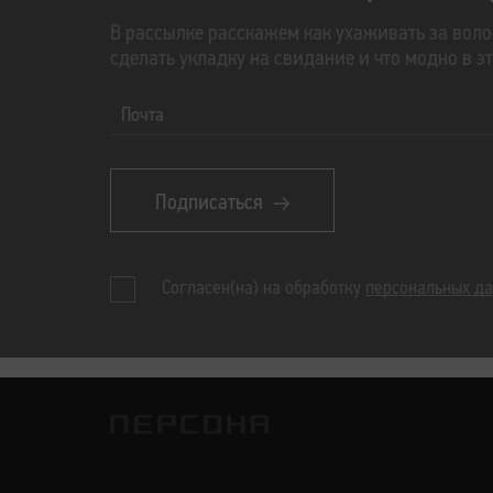
В рассылке расскажем как ухаживать за воло
сделать укладку на свидание и что модно в э
Почта
Подписаться
Согласен(на) на обработку
персональных д