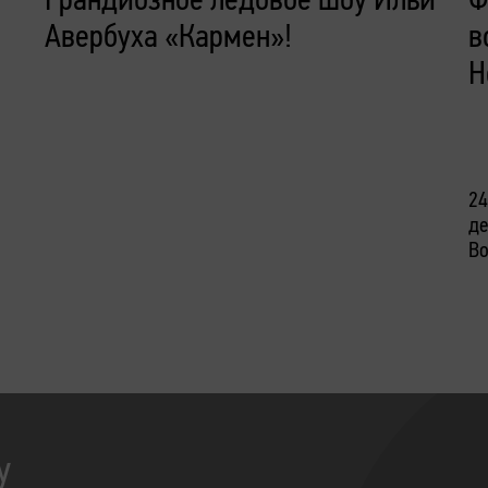
Авербуха «Кармен»!
в
Н
24
де
Во
у