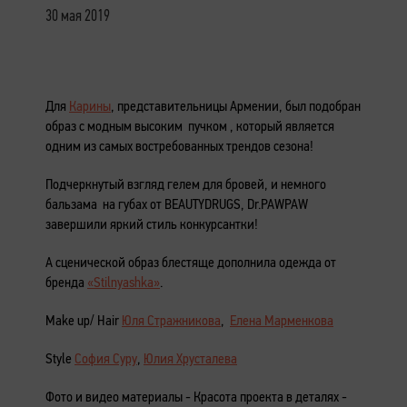
30 мая 2019
Для
Карины
, представительницы Армении, был подобран
образ с модным высоким пучком , который является
одним из самых востребованных трендов сезона!
Подчеркнутый взгляд гелем для бровей, и немного
бальзама на губах от BEAUTYDRUGS, Dr.PAWPAW
завершили яркий стиль конкурсантки!
А сценической образ блестяще дополнила одежда от
бренда
«Stilnyashka»
.
Make up/ Hair
Юля Стражникова
,
Елена Марменкова
Style
София Суру
,
Юлия Хрусталева
Фото и видео материалы - Красота проекта в деталях -