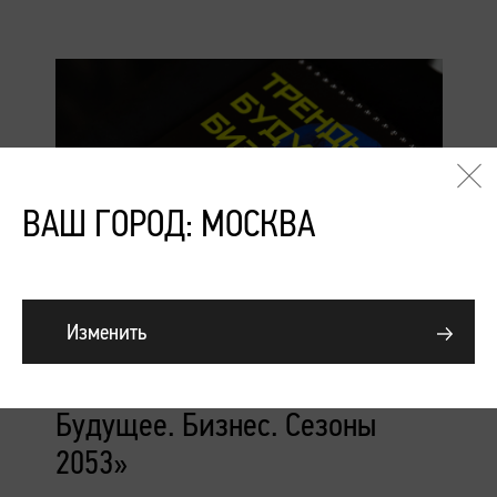
ВАШ ГОРОД: МОСКВА
Изменить
Подробнее
Конференция «Тренды.
Будущее. Бизнес. Сезоны
2053»