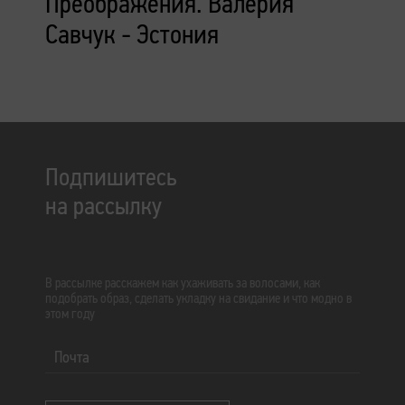
Преображения. Валерия
Савчук - Эстония
Подпишитесь
на рассылку
В рассылке расскажем как ухаживать за волосами, как
подобрать образ, сделать укладку на свидание и что модно в
этом году
Почта