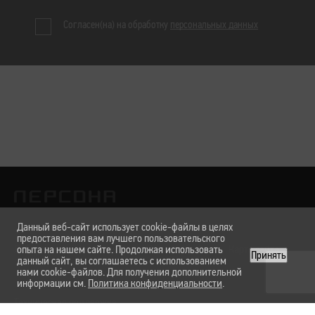
Согласен(на) на обработку
персональных данных
Данный веб-сайт использует cookie-файлы в целях
предоставления вам лучшего пользовательского
Лаборатории
опыта на нашем сайте. Продолжая использовать
Услуги и цены
Вакансии
О нас
Карта сайта
Принять
данный сайт, вы соглашаетесь с использованием
нами cookie-файлов. Для получения дополнительной
информации см.
Политика конфиденциальности
.
Техническая поддержка