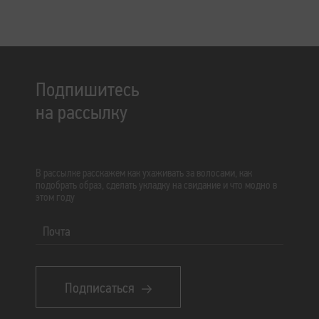
Подпишитесь
на рассылку
В рассылке расскажем как ухаживать за волосами, как
подобрать образ, сделать укладку на свидание и что модно в
этом году
Почта
Подписаться