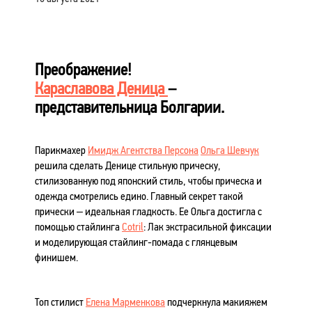
Преображение!
Караславова Деница
–
представительница Болгарии.
Парикмахер
Имидж Агентства Персона
Ольга Шевчук
решила сделать Денице стильную прическу,
стилизованную под японский стиль, чтобы прическа и
одежда смотрелись едино. Главный секрет такой
прически – идеальная гладкость. Ее Ольга достигла с
помощью стайлинга
Cotril
: Лак экстрасильной фиксации
и моделирующая стайлинг-помада с глянцевым
финишем.
Топ стилист
Елена Марменкова
подчеркнула макияжем