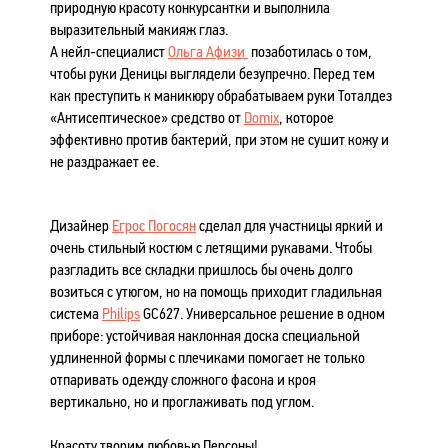
природную красоту конкурсантки и выполнила
выразительный макияж глаз.
А нейл-специалист
Ольга Афизи
позаботилась о том,
чтобы руки Деницы выглядели безупречно. Перед тем
как преступить к маникюру обрабатываем руки Тоталдез
«Антисептическое» средство от
Domix
, которое
эффективно против бактерий, при этом не сушит кожу и
не раздражает ее.
Дизайнер
Егрос Погосян
сделал для участницы яркий и
очень стильный костюм с летящими рукавами. Чтобы
разгладить все складки пришлось бы очень долго
возиться с утюгом, но на помощь приходит гладильная
система
Philips
GC627. Универсальное решение в одном
приборе: устойчивая наклонная доска специальной
удлиненной формы с плечиками помогает не только
отпаривать одежду сложного фасона и кроя
вертикально, но и проглаживать под углом.
Красоту творим любовью Персоны!