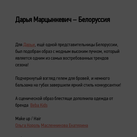
Дарья Марцынкевич – Белоруссия
Для
Дарьи
, ещё одной представительницы Белоруссии,
был подобран образ с модным высоким пучком, который
является одним из самых востребованных трендов
сезона!
⠀
Подчеркнутый взгляд гелем для бровей, и немного
бальзама на губах завершили яркий стиль конкурсантки!
⠀
А сценической образ блестяще дополнила одежда от
бренда
Beba Kids
⠀
Make up / Hair
Ольга Король
Масленникова Екатерина
⠀