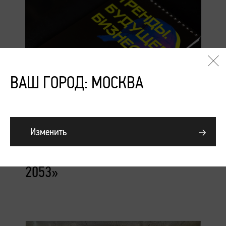
ВАШ ГОРОД: МОСКВА
Подробнее
Изменить
Конференция «Тренды.
Будущее. Бизнес. Сезоны
2053»