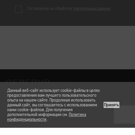
Согласен(на) на обработку
персональных данных
Данный веб-сайт использует cookie-файлы в целях
предоставления вам лучшего пользовательского
опыта на нашем сайте. Продолжая использовать
Лаборатории
данный сайт, вы соглашаетесь с использованием
Услуги и цены
Вакансии
О нас
Карта сайта
Принять
нами cookie-файлов. Для получения
дополнительной информации см.
Политика
конфиденциальности
.
Техническая поддержка