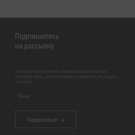
Подпишитесь
на рассылку
В рассылке расскажем как ухаживать за волосами, как
подобрать образ, сделать укладку на свидание и что модно в
этом году
Почта
Подписаться