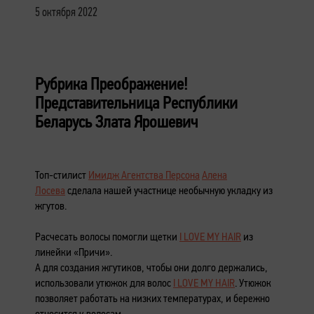
5 октября 2022
Рубрика Преображение!
Представительница Республики
Беларусь Злата Ярошевич
Топ-стилист
Имидж Агентства Персона
Алена
Лосева
сделала нашей участнице необычную укладку из
жгутов.
Расчесать волосы помогли щетки
I LOVE MY HAIR
из
линейки «Причи».
А для создания жгутиков, чтобы они долго держались,
использовали утюжок для волос
I LOVE MY HAIR
. Утюжок
позволяет работать на низких температурах, и бережно
относится к волосам.