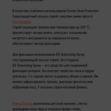
В качестве стайлинга использовали Forme Heat Protection
Термозащитный лосьон-спрей с маслом семян овса от
Sim Sensitive
Спрей защищает волосы при температуре до 220 °C,
препятствует потере влаги, улучшает скольжение
нагретого инструмента по поверхности волос,
обеспечивает легкую фиксацию.
Для фиксации использовали DS Texturizing Spray
текстурирующий лосьон-спрей, без отдушек
DS Texturizing Spray – это средство для подвижной
фиксации укладки. Он сочетает свойства лака и пудры
для волос. Со спреем легко создавать объем у корней. Им
можно зафиксировать локоны, высокую прическу или
небрежную косу. У лосьона-спрея матовый финиш.
Алена Лосева
выполнила детский макияж, слегка
припудрив кожу лица и уложила брови гелем.