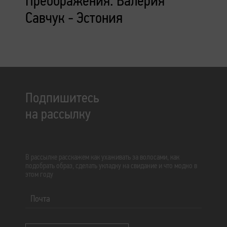
Преображения. Валерия
Савчук - Эстония
Подпишитесь
на рассылку
В рассылке расскажем как ухаживать за волосами, как
подобрать образ, сделать укладку на свидание и что модно в
этом году
Почта