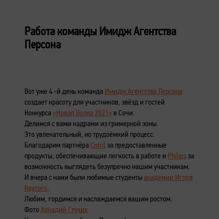
Работа команды Имидж Агентства
Персона
Вот уже 4 -й день команда
Имидж Агентства Персона
создает красоту для участников, звёзд и гостей
Конкурса
«Новая Волна 2021»
в Сочи.
Делимся с вами кадрами из гримерной зоны.
Это увлекательный, но трудоёмкий процесс.
Благодарим партнёра
Cotril
за предоставленные
продукты, обеспечивающие легкость в работе и
Philips
за
возможность выглядеть безупречно нашим участникам.
И вчера с нами были любимые студенты
академии Игоря
Крутого
.
Любим, гордимся и наслаждаемся вашим ростом.
Фото
Аркадий Глухих