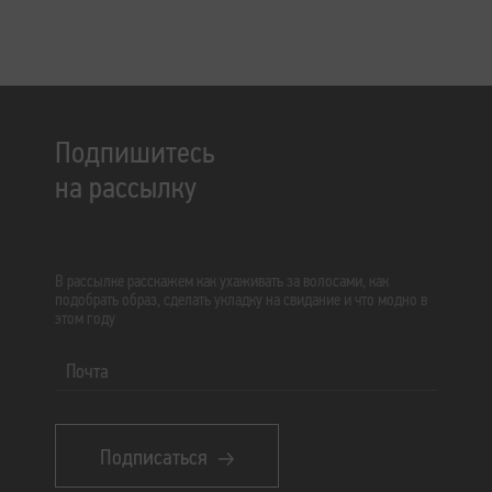
Подпишитесь
на рассылку
В рассылке расскажем как ухаживать за волосами, как
подобрать образ, сделать укладку на свидание и что модно в
этом году
Почта
Подписаться