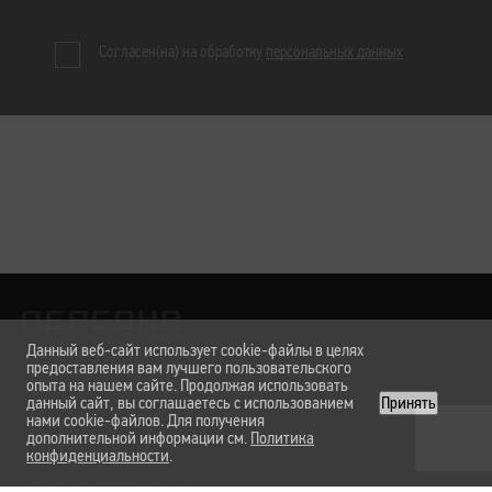
Согласен(на) на обработку
персональных данных
Данный веб-сайт использует cookie-файлы в целях
предоставления вам лучшего пользовательского
опыта на нашем сайте. Продолжая использовать
Лаборатории
данный сайт, вы соглашаетесь с использованием
Услуги и цены
Вакансии
О нас
Карта сайта
Принять
нами cookie-файлов. Для получения
дополнительной информации см.
Политика
конфиденциальности
.
Техническая поддержка