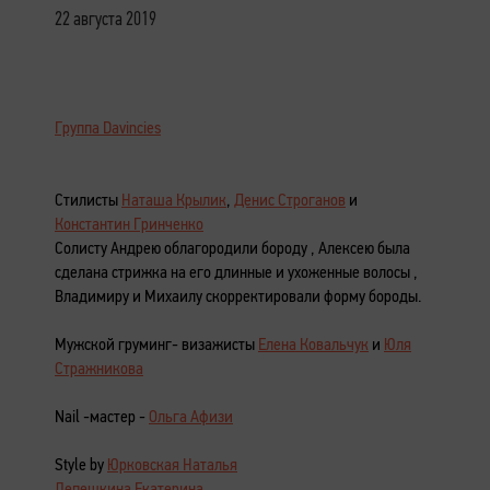
22 августа 2019
Группа Davincies
Стилисты
Наташа Крылик
,
Денис Строганов
и
Константин Гринченко
Солисту Андрею облагородили бороду , Алексею была
сделана стрижка на его длинные и ухоженные волосы ,
Владимиру и Михаилу скорректировали форму бороды.
Мужской груминг- визажисты
Елена Ковальчук
и
Юля
Стражникова
Nail -мастер -
Ольга Афизи
Style by
Юрковская Наталья
Лепешкина Екатерина