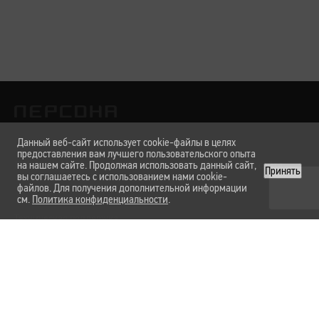
Данный веб-сайт использует cookie-файлы в целях
предоставления вам лучшего пользовательского опыта
Лаборатории
на нашем сайте. Продолжая использовать данный сайт,
Услуги и цены
О нас
Вакансии
Карта сайта
Принять
вы соглашаетесь с использованием нами cookie-
файлов. Для получения дополнительной информации
см.
Политика конфиденциальности
.
Техническая поддержка
Форма обратной связи
Политика конфиденциальности