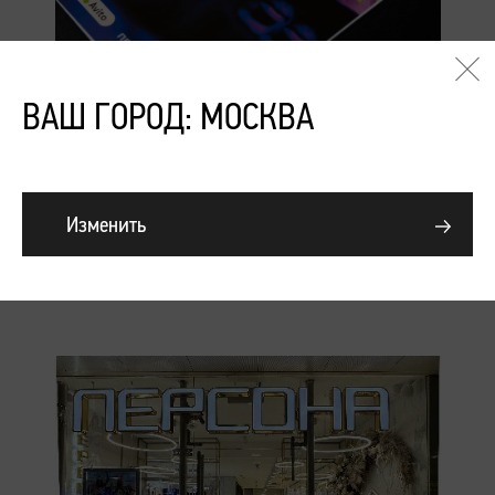
ВАШ ГОРОД: МОСКВА
Подробнее
Конференция «Тренды.
Будущее. Бизнес. Сезоны
Изменить
2053»