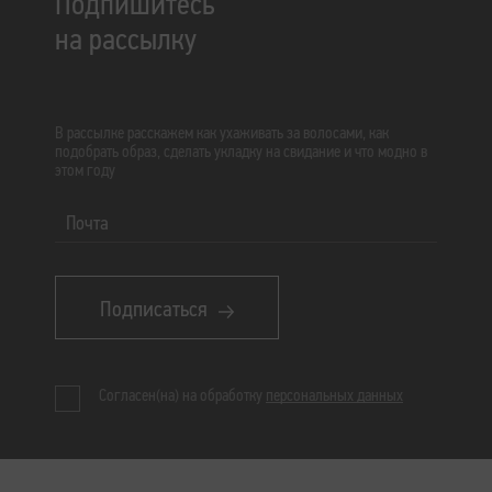
Подпишитесь
на рассылку
В рассылке расскажем как ухаживать за волосами, как
подобрать образ, сделать укладку на свидание и что модно в
этом году
Почта
Подписаться
Согласен(на) на обработку
персональных данных