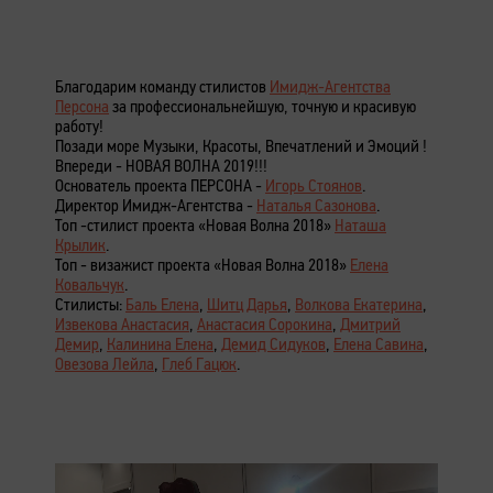
Благодарим команду стилистов
Имидж-Агентства
Персона
за профессиональнейшую, точную и красивую
работу!
Позади море Музыки, Красоты, Впечатлений и Эмоций !
Впереди - НОВАЯ ВОЛНА 2019!!!
Основатель проекта ПЕРСОНА -
Игорь Стоянов
.
Директор Имидж-Агентства -
Наталья Сазонова
.
Топ -стилист проекта «Новая Волна 2018»
Наташа
Крылик
.
Топ - визажист проекта «Новая Волна 2018»
Елена
Ковальчук
.
Cтилисты:
Баль Елена
,
Шитц Дарья
,
Волкова Екатерина
,
Извекова Анастасия
,
Анастасия Сорокина
,
Дмитрий
Демир
,
Калинина Елена
,
Демид Сидуков
,
Елена Савина
,
Овезова Лейла
,
Глеб Гацюк
.